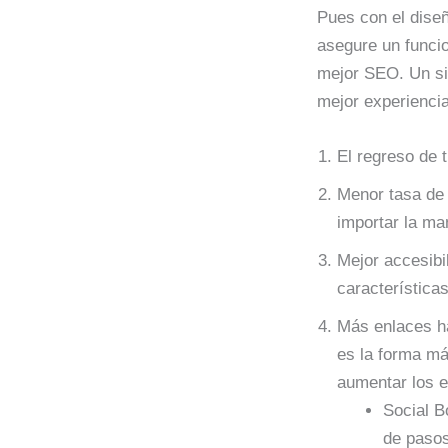
Pues con el diseñ
asegure un funcio
mejor SEO. Un sit
mejor experiencia
El regreso de t
Menor tasa de 
importar la ma
Mejor accesibi
característica
Más enlaces ha
es la forma más
aumentar los e
Social B
de pasos