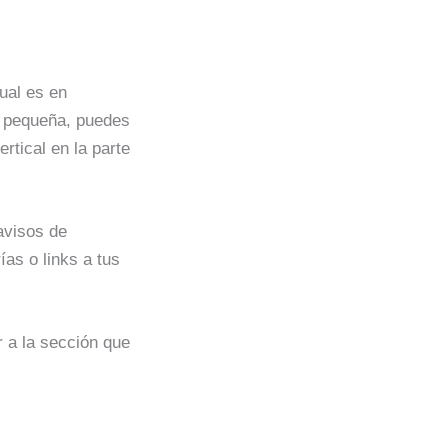
ual es en
eb pequeña, puedes
rtical en la parte
 avisos de
as o links a tus
ar a la sección que