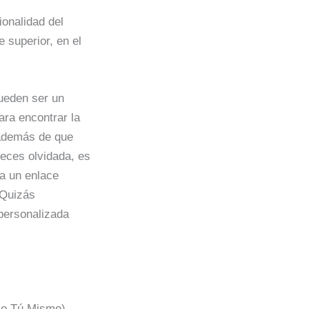
ionalidad del
e superior, en el
pueden ser un
ara encontrar la
 además de que
veces olvidada, es
ea un enlace
 Quizás
 personalizada
zlo Tú Mismo)