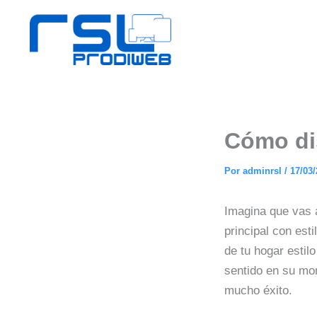
Ir
al
contenido
Cómo dis
Por
adminrsl
/
17/03
Imagina que vas a
principal con est
de tu hogar estil
sentido en su mom
mucho éxito.