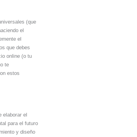
universales (que
haciendo el
temente el
tos que debes
io online (o tu
o te
con estos
 elaborar el
al para el futuro
miento y diseño