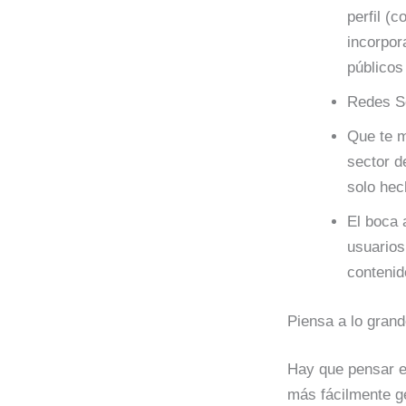
perfil (
incorpor
públicos
Redes So
Que te m
sector d
solo hec
El boca 
usuarios
contenid
Piensa a lo gran
Hay que pensar en
más fácilmente g