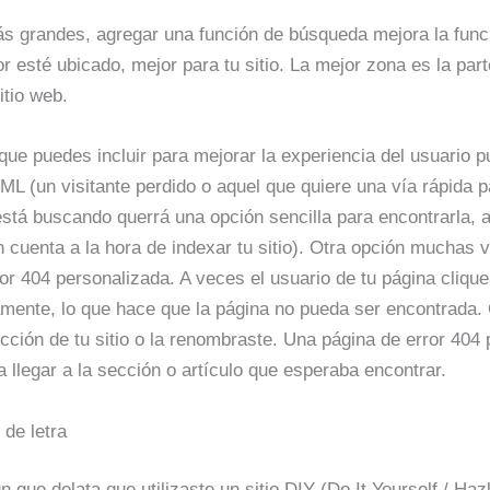
ás grandes, agregar una función de búsqueda mejora la func
r esté ubicado, mejor para tu sitio. La mejor zona es la part
itio web.
ue puedes incluir para mejorar la experiencia del usuario 
ML (un visitante perdido o aquel que quiere una vía rápida p
está buscando querrá una opción sencilla para encontrarla,
n cuenta a la hora de indexar tu sitio). Otra opción muchas 
or 404 personalizada. A veces el usuario de tu página cliqu
amente, lo que hace que la página no pueda ser encontrada.
cción de tu sitio o la renombraste. Una página de error 404
a llegar a la sección o artículo que esperaba encontrar.
 de letra
que delata que utilizaste un sitio DIY (Do It Yourself / Ha